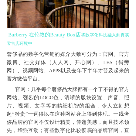
Burberry 在伦敦的Beauty Box店
将数字化科技融入到真实
零售店环境中
奢侈品的数字化营销的媒介大致可分为：官网、官方
微博、社交媒体（人人网、开心网）、
LBS
（街旁
网）、视频网站、
APPS
以及去年下半年才普及起来的
官方微信平台。
官网：几乎每个奢侈品大牌都有一个了不得的官方
网站。强烈的
LOGO
色，清晰的版块设置，声音、照
片、视频、文字等的精细机智的组合，令人立刻想
起“矜贵”一词得以在这种网站身上得到体现。一线奢
侈品牌的官网不仅设计精美，传递美感，而且技术领
先，增强互动；有些数字化比较彻底的品牌官网，直