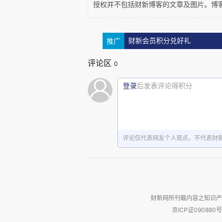
授权并不包括财新博客的文章及图片。博
“其实也不错。
Eric
算是个合格的对象。
我把
Eric
迟迟不把离婚的事情告诉我之
推广
财新会员积分兑好礼
婚，也会不开心。“我常常在想，我们这代人
评论区
0
“学我不结婚？
”Holly
笑着说。
登录
后发表评论得积分
“我看你活得很滋润。”我也笑着说。
“那如果我说，我是被单身的，你会不会
评论仅代表网友个人观点，不代表财
“那我也不希望是被结婚啊。我希望大
“我也不能劝你这样那样，我就说说我的
眼睛望向窗外。
财新网所刊载内容之知识产
京ICP证090880号