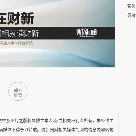
奢侈
，谁知他只是淡淡地说，是啊。我的心顿时哇凉哇凉的，因为他
最难
他有何打算，他才说会跟我结婚。他的表述似乎并无失礼之处，
意。
我跟
Eric
。我不知道接下来该怎么办。
Holly
于是说，小柯，咱饭
不错，午餐时有价钱可以承受的套餐，我们之前做同事时，就经
0
推荐
及图片之版权属博主本人及/或相关权利人所有，未经博主
平面媒体不得予以转载。财新网对相关媒体的网站信息内容转载