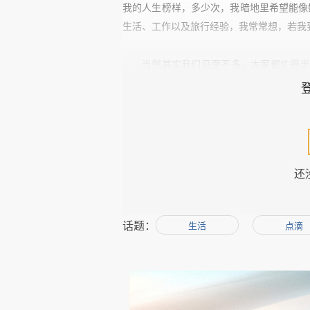
我的人生榜样，多少次，我暗地里希望能像
生活、工作以及旅行经验，我常常想，若我
当然其实我们见面不多，大家都忙得半
点提点，我当下的难题是结不结婚，我觉得
我陷入了与我以前上司的恋情。那人
们的问题存在很久，久到我一直觉得备受
婚，在于我是不是能“守得云开见日出”跟他
还
起来，一开始我并不知道
Eric
已婚，他也做
身边总围着一堆姑娘。他垂青于我，简直让
后是他妻子发现了我的存在，接着是我管不
话题：
生活
点滴
求、理性的人，怎么能忍受一段无爱的婚姻
前妻曾经发短信“规劝”我：“我的今天就是
醒了，可是在我的生活里，
Eric
之外，似乎
令我更加困惑的是，
Eric
离婚的消息