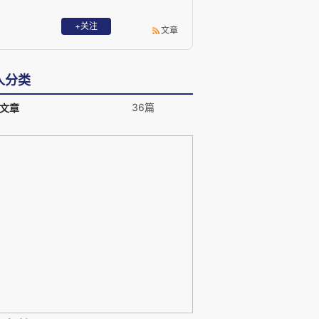
+关注
文章
人分类
36篇
文章