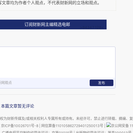
客文章均为作者个人观点，不代表财新网的立场和观点。
”
Holly
夹着意面，边看着我说。
事告诉
Holly
。我说我感到他的那种迟疑，我怕勉强之后，即便结
订阅财新网主编精选电邮
，真的需要婚姻吗？”我忧心忡忡。
好受些？“‘
”HOLLY
说。
新网观点
发布
家是你情我愿，都热切期待婚姻，那么才可能走下去。”我说。
本篇文章暂无评论
故事，也许对你有启发。”
HOLLY
端起酒杯，喝一口白葡萄酒，
权为财新传媒及/或相关权利人专属所有或持有。未经许可，禁止进行转载、摘编、
京ICP备10026701号-8
|
网信算备110105862729401250013号
|
京公网安备 11
广播电视节目制作经营许可证：京第01015号
|
出版物经营许可证：第直100013号