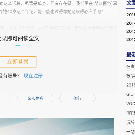
文
她这么活着，尽管是单身，但有存在感。我们常在“朋友圈”分享
到她
40
岁这个年纪，能不能也过得像她这般得心应手呢？
201
201
死。这次早午餐是
Holly
坚持要见面的。我当然也希望她帮我提
201
自己进退维谷。
登录即可阅读全文
201
叫
Eric
，他虽然转去了另一家事务所工作，但
Holly
跟他也熟。我
最
煎熬。现在问题的焦点不是在于
Eric
已婚，而是在于
Eric
已经离
立即登录
在宜
结婚。跟
Eric
的地下情持续了差不多
5
年了，我也到了
32
岁。说
没有账号？
现在注册
被“
出一副单身的样子。他很有魅力，工作有能力，生活也有情趣，
20
我受宠若惊。当然后来的故事煞是不堪。先是我发现他隐婚，然
住自己，继续跟他恋爱——我相信他说的一切，因为他那么有要
亲密关系
修行
呢。我并非心无旁骛，我曾被我的父母朋友骂得狗血喷头；
Eric
VO
你的明天。”看到那短信我真是五味杂陈。我也并非没醒，我早就
“萌
就没再出现过另一个差不多的男人。我没的选。
沉醉
一站
，也并非是他亲口告诉我。我母亲先听说了这件事，然后回家如