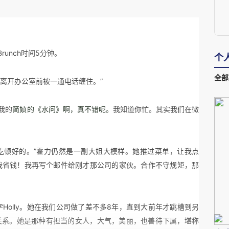
Brunch
时间
5
分钟。
个
全部
离开办公室前被一通电话缠住。”
我的
简媜的《水问》啊，真不错呢。
我知道你忙。其实我们在微
吃顿好的。”霍力仍然是一副大姐大模样。她推过菜单，让我点
我省钱！我再写个邮件给刚才那公司的家伙。合作不守规矩，那
字
Holly
。她在我们公司做了差不多
8
年，直到大前年才跳槽到另
关系。她是那种有担当的女人，大气，美丽，也善待下属，堪称