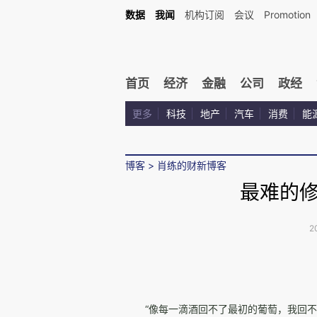
数据
我闻
机构订阅
会议
Promotion
首页
经济
金融
公司
政经
更多
科技
地产
汽车
消费
能
博客
>
肖练的财新博客
最难的
2
“
像每一滴酒回不了最初的葡萄，我回不