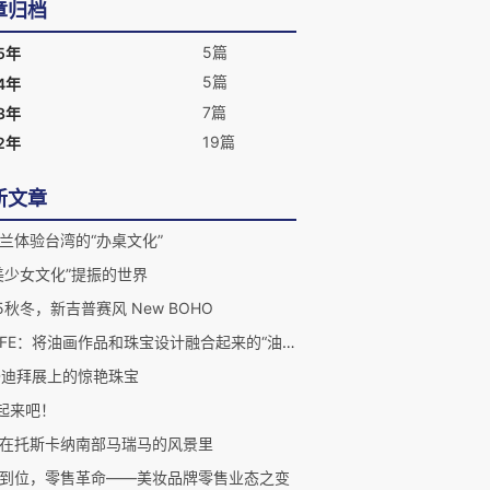
章归档
5篇
5年
5篇
4年
7篇
3年
19篇
2年
新文章
兰体验台湾的“办桌文化”
美少女文化”提振的世界
15秋冬，新吉普赛风 New BOHO
GIU FE：将油画作品和珠宝设计融合起来的“油画式珠宝”
D迪拜展上的惊艳珠宝
”起来吧！
在托斯卡纳南部马瑞马的风景里
到位，零售革命——美妆品牌零售业态之变