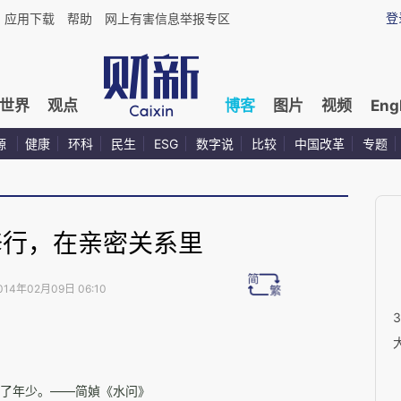
登
应用下载
帮助
网上有害信息举报专区
世界
观点
博客
图片
视频
Eng
源
健康
环科
民生
ESG
数字说
比较
中国改革
专题
修行，在亲密关系里
014年02月09日 06:10
了年少。——
简媜《水问》