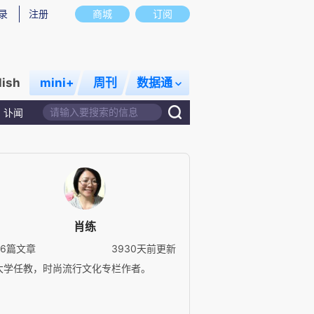
录
注册
商城
订阅
lish
mini+
周刊
数据通
讣闻
肖练
36篇文章
3930天前更新
大学任教，时尚流行文化专栏作者。