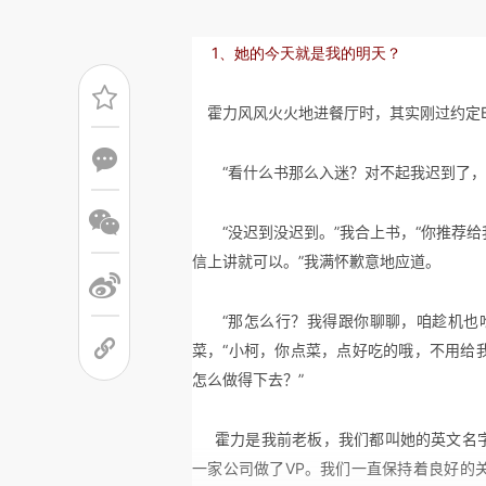
1、她的今天就是我的明天？
霍力风风火火地进餐厅时，其实刚过约定
“看什么书那么入迷？对不起我迟到了，
“没迟到没迟到。”我合上书，“你推荐给
信上讲就可以。”我满怀歉意地应道。
“那怎么行？我得跟你聊聊，咱趁机也
菜，“小柯，你点菜，点好吃的哦，不用给
怎么做得下去？”
霍力是我前老板，我们都叫她的英文名
一家公司做了
VP
。我们一直保持着良好的