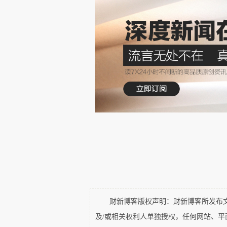
释重负地告诉了我。是我后来再追问
ERIC
并不提接下来怎么办，直到数月之后我妈问
但是在我看来，却是情势所逼，并非他的本
我在微信上有一搭没一搭地跟
Holly
讲
一个，好好聊聊。
2、真的需要婚姻吗？
菜上得很快。这家西餐馆，黑松露做得
常来这家。
“你打算嫁给
Eric
？”
Holly
开始发问。
财新博客版权声明：财新博客所发布文章
“没想好。”我说。
及/或相关权利人单独授权，任何网站、